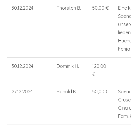
30.12.2024
Thorsten B.
50,00 €
Eine k
Spend
unser
lieben
Huend
Fenja
30.12.2024
Dominik H.
120,00
€
27.12.2024
Ronald K.
50,00 €
Spend
Gruse
Gina 
Fam. 