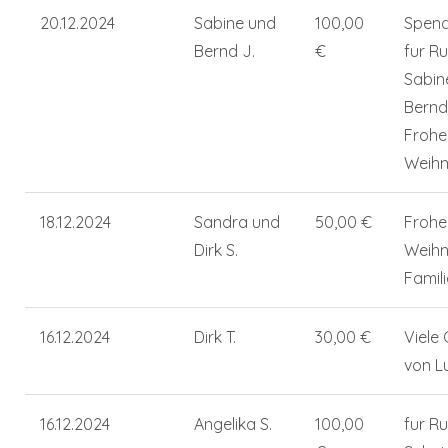
20.12.2024
Sabine und
100,00
Spend
Bernd J.
€
fur Ru
Sabin
Bernd 
Frohe
Weih
18.12.2024
Sandra und
50,00 €
Frohe
Dirk S.
Weih
Famili
16.12.2024
Dirk T.
30,00 €
Viele
von L
16.12.2024
Angelika S.
100,00
fur R