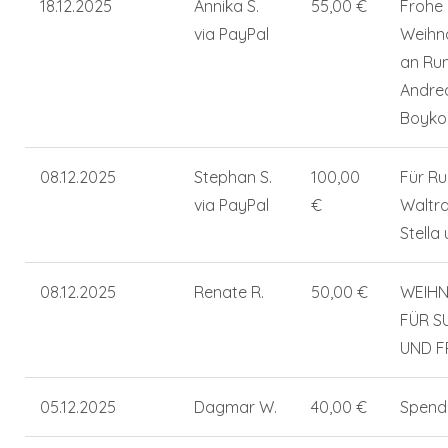
18.12.2025
Annika S.
55,00 €
Frohe
via PayPal
Weihn
an Ru
Andrea
Boyko
08.12.2025
Stephan S.
100,00
Für Ru
via PayPal
€
Waltra
Stella 
08.12.2025
Renate R.
50,00 €
WEIH
FÜR S
UND F
05.12.2025
Dagmar W.
40,00 €
Spend