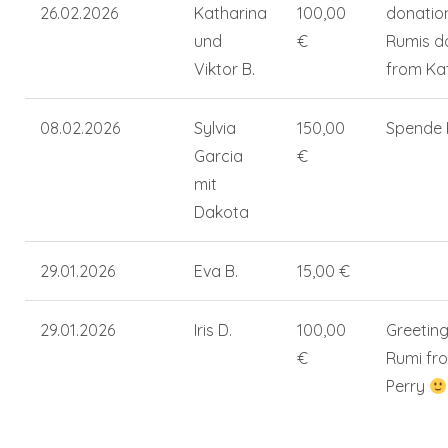
26.02.2026
Katharina
100,00
donatio
und
€
Rumis d
Viktor B.
from Ka
08.02.2026
Sylvia
150,00
Spende 
Garcia
€
mit
Dakota
29.01.2026
Eva B.
15,00 €
29.01.2026
Iris D.
100,00
Greeting
€
Rumi fr
Perry