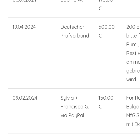
€
19.04.2024
Deutscher
500,00
200 E
Prüfverbund
€
bitte 
Rumi,
Rest 
am nö
gebra
wird
09.02.2024
Sylvia +
150,00
Für Ru
Francisco G.
€
Bulgar
via PayPal
MfG Sy
mit D