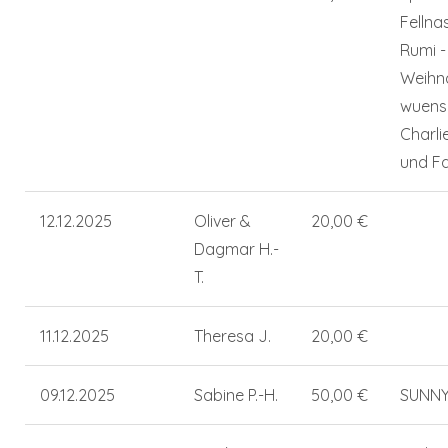
Fellna
Rumi -
Weihn
wuens
Charli
und Fa
12.12.2025
Oliver &
20,00 €
Dagmar H.-
T.
11.12.2025
Theresa J.
20,00 €
09.12.2025
Sabine P.-H.
50,00 €
SUNN