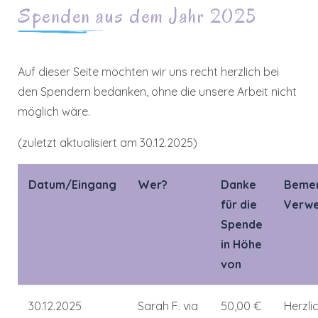
Spenden aus dem Jahr 2025
Auf dieser Seite möchten wir uns recht herzlich bei
den Spendern bedanken, ohne die unsere Arbeit nicht
möglich wäre.
(zuletzt aktualisiert am 30.12.2025)
Datum/Eingang
Wer?
Danke
Beme
für die
Verw
Spende
in Höhe
von
30.12.2025
Sarah F. via
50,00 €
Herzli