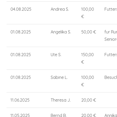
04.08.2025
Andrea S.
100,00
Futte
€
01.08.2025
Angelika S.
50,00 €
fur Ru
Senio
01.08.2025
Ute S.
150,00
Futte
€
01.08.2025
Sabine L.
100,00
Besuc
€
11.06.2025
Theresa J.
20,00 €
11.05.2025
Bernd B.
20,00 €
Annik