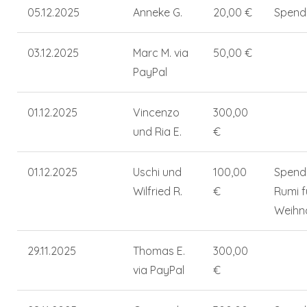
05.12.2025
Anneke G.
20,00 €
Spend
03.12.2025
Marc M. via
50,00 €
PayPal
01.12.2025
Vincenzo
300,00
und Ria E.
€
01.12.2025
Uschi und
100,00
Spend
Wilfried R.
€
Rumi f
Weihn
29.11.2025
Thomas E.
300,00
via PayPal
€