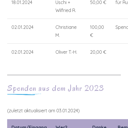
18.01.2024
Uschi +
50,00 €
für R
Wilfried R.
02.01.2024
Christiane
100,00
Spend
M.
€
02.01.2024
Oliver T.-H.
20,00 €
Spenden aus dem Jahr 2023
(zuletzt aktualisiert am 03.01.2024)
Datum/Eingang
Wer?
Danke
Bem