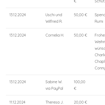
€
Schut
13.12.2024
Uschi und
50,00 €
Spend
Wilfried R.
Rumi
13.12.2024
Cornelia H.
50,00 €
Frohe
Weih
wüns
Charli
Chapl
Conny
13.12.2024
Sabine W.
100,00
via PayPal
€
11.12.2024
Theresa J.
20,00 €