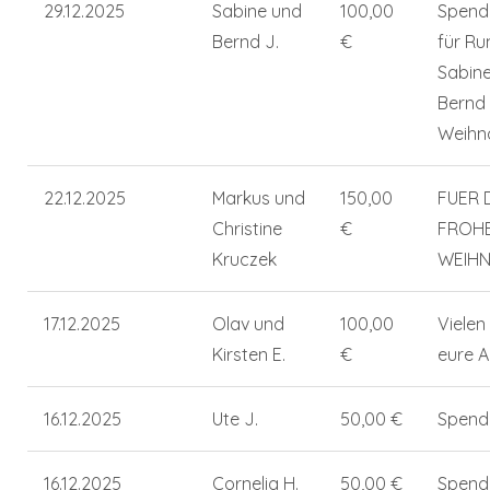
29.12.2025
Sabine und
100,00
Spend
Bernd J.
€
für Ru
Sabin
Bernd 
Weihn
22.12.2025
Markus und
150,00
FUER D
Christine
€
FROH
Kruczek
WEIH
17.12.2025
Olav und
100,00
Vielen
Kirsten E.
€
eure A
16.12.2025
Ute J.
50,00 €
Spend
16.12.2025
Cornelia H.
50,00 €
Spende