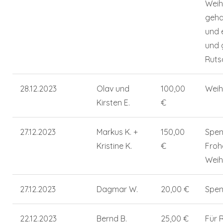
Weih
geha
und 
und 
Ruts
28.12.2023
Olav und
100,00
Weih
Kirsten E.
€
27.12.2023
Markus K. +
150,00
Spen
Kristine K.
€
Froh
Weih
27.12.2023
Dagmar W.
20,00 €
Spen
22.12.2023
Bernd B.
25,00 €
Für 