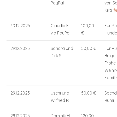
PayPal
von Sa
Kira
30.12.2025
Claudia F.
100,00
Für Ru
via PayPal
€
Hunde
29.12.2025
Sandra und
50,00 €
Für Ru
Dirk S.
Bulgar
Frohe
Weihn
Familie
29.12.2025
Uschi und
50,00 €
Spend
Wilfried R.
Rumi
29.12.2025
Dominik H.
120,00