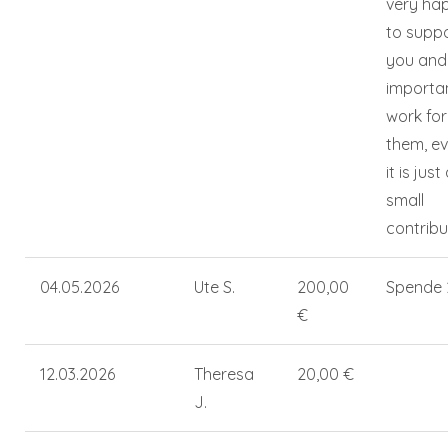
very ha
to supp
you and
importa
work for
them, ev
it is just
small
contribu
04.05.2026
Ute S.
200,00
Spende 
€
12.03.2026
Theresa
20,00 €
J.