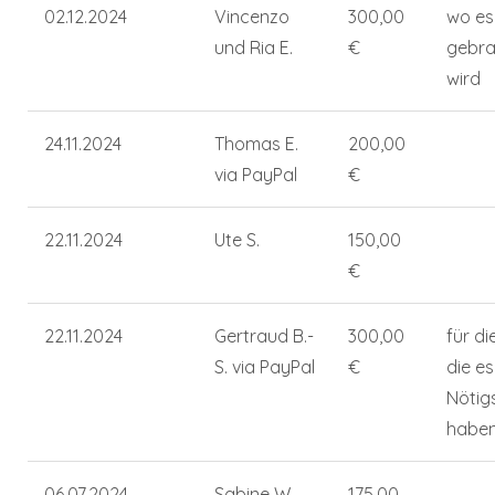
02.12.2024
Vincenzo
300,00
wo es
und Ria E.
€
gebra
wird
24.11.2024
Thomas E.
200,00
via PayPal
€
22.11.2024
Ute S.
150,00
€
22.11.2024
Gertraud B.-
300,00
für di
S. via PayPal
€
die e
Nötig
habe
06.07.2024
Sabine W.
175,00