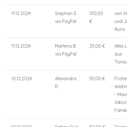
11.12.2024
Stephan S.
100,00
von St
via PayPal
€
und Ji
Rumi
11.12.2024
Marlena B.
25,00 €
Alles 
via PayPal
aus
Tönis
10.12.2024
Alexandra
30,00 €
Frohe
R.
Weih
- Mav
Vikto
Famili