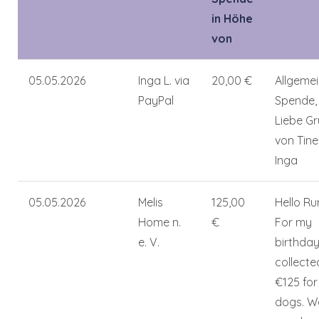
in Höhe
von
05.05.2026
Inga L. via
20,00 €
Allgeme
PayPal
Spende,
Liebe G
von Tine
Inga
05.05.2026
Melis
125,00
Hello Ru
Home n.
€
For my
e. V.
birthday
collecte
€125 for
dogs. W