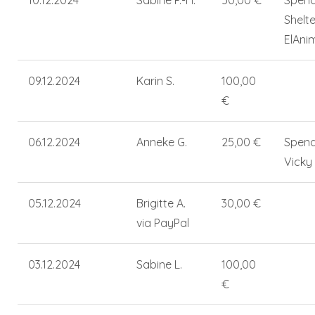
10.12.2024
Sabine P.-H.
50,00 €
Spend
Shelte
ElAni
09.12.2024
Karin S.
100,00
€
06.12.2024
Anneke G.
25,00 €
Spend
Vicky
05.12.2024
Brigitte A.
30,00 €
via PayPal
03.12.2024
Sabine L.
100,00
€