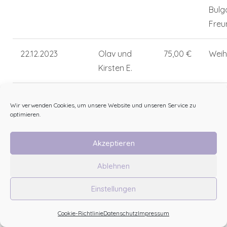
Bulg
Fre
22.12.2023
Olav und
75,00 €
Weih
Kirsten E.
21.12.2023
Cornelia H.
50,00 €
Froh
Wir verwenden Cookies, um unsere Website und unseren Service zu
(via PayPal)
Weih
optimieren.
wüns
Chap
Akzeptieren
Ablehnen
20.12.2023
Anneke G.
25,00 €
Einstellungen
20.12.2023
Ria E.
300,00
Cookie-Richtlinie
Datenschutz
Impressum
€