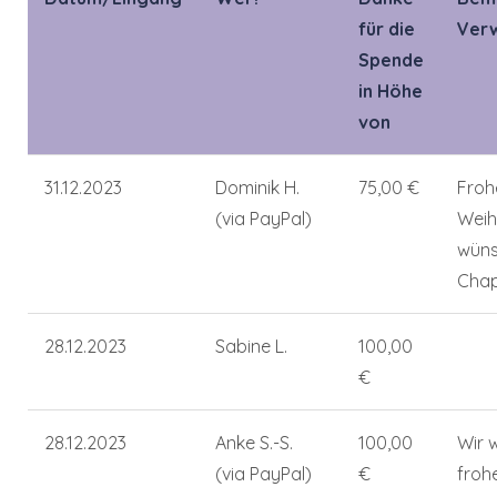
für die
Ver
Spende
in Höhe
von
31.12.2023
Dominik H.
75,00 €
Froh
(via PayPal)
Weih
wüns
Chap
28.12.2023
Sabine L.
100,00
€
28.12.2023
Anke S.-S.
100,00
Wir 
(via PayPal)
€
froh