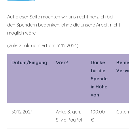
Auf dieser Seite möchten wir uns recht herzlich bei
den Spendern bedanken, ohne die unsere Arbeit nicht
möglich wäre.
(zuletzt aktualisiert am 31.12.2024)
Datum/Eingang
Wer?
Danke
Beme
für die
Verw
Spende
in Höhe
von
30.12.2024
Anke S. gen.
100,00
Guten
S. via PayPal
€