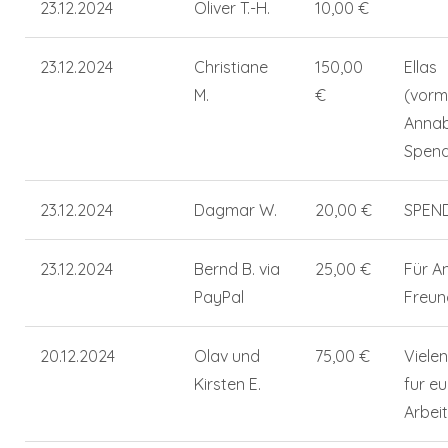
23.12.2024
Oliver T.-H.
10,00 €
23.12.2024
Christiane
150,00
Ellas
M.
€
(vorm
Annab
Spend
23.12.2024
Dagmar W.
20,00 €
SPEN
23.12.2024
Bernd B. via
25,00 €
Für A
PayPal
Freun
20.12.2024
Olav und
75,00 €
Viele
Kirsten E.
fur eu
Arbeit