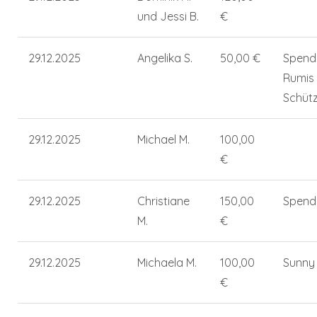
und Jessi B.
€
29.12.2025
Angelika S.
50,00 €
Spend
Rumis
Schütz
29.12.2025
Michael M.
100,00
€
29.12.2025
Christiane
150,00
Spend
M.
€
29.12.2025
Michaela M.
100,00
Sunny
€